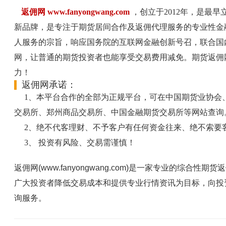
返佣网 www.fanyongwang.com
，创立于2012年，是最
新品牌，是专注于期货居间合作及返佣代理服务的专业性金
人服务的宗旨，响应国务院的互联网金融创新号召，联合国
网，让普通的期货投资者也能享受交易费用减免。期货返佣
力！
返佣网承诺：
1、本平台合作的全部为正规平台，可在中国期货业协会
交易所、郑州商品交易所、中国金融期货交易所等网站查询
2、绝不代客理财、不予客户有任何资金往来、绝不索要
3、 投资有风险、交易需谨慎！
返佣网(www.fanyongwang.com)是一家专业的综
广大投资者降低交易成本和提供专业行情资讯为目标，向投
询服务。