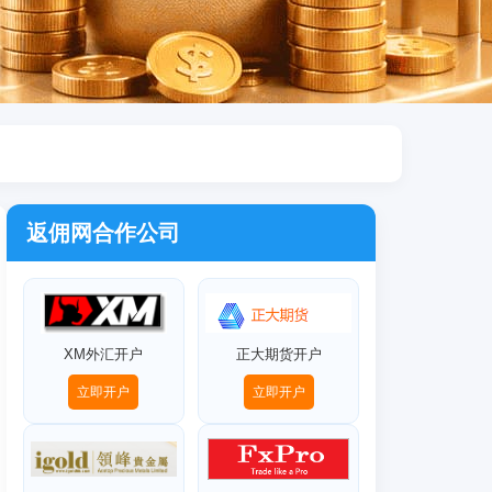
返佣网合作公司
XM外汇开户
正大期货开户
立即开户
立即开户