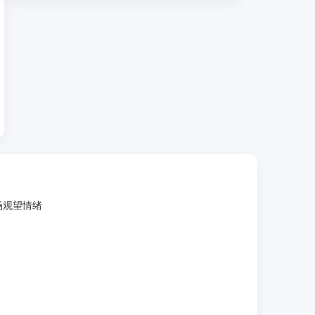
场观望情绪