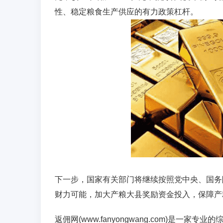
性、稳定粮食生产供应的有力政策杠杆。
下一步，国家有关部门将继续按照党中央、国务
财力可能，加大产粮大县奖励资金投入，保障产
返佣网(www.fanyongwang.com)是