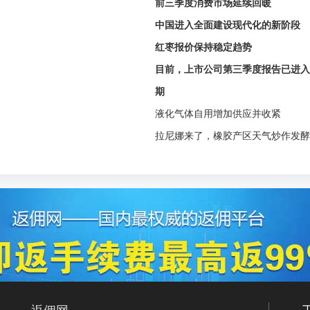
前三季度消费市场延续回暖
中国进入全面建设现代化的新阶段
红枣报价保持稳定趋势
目前，上市公司第三季度报告已进入
期
液化气体自用增加供应并收紧
拉尼娜来了，橡胶产区天气炒作发酵