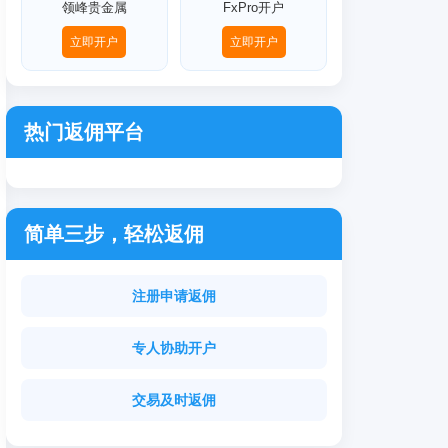
领峰贵金属
FxPro开户
立即开户
立即开户
热门返佣平台
简单三步，轻松返佣
注册申请返佣
专人协助开户
交易及时返佣