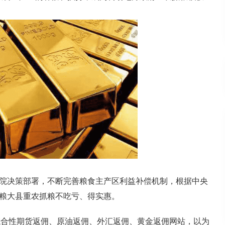
院决策部署，不断完善粮食主产区利益补偿机制，根据中央
粮大县重农抓粮不吃亏、得实惠。
一家专业的综合性期货返佣、原油返佣、外汇返佣、黄金返佣网站，以为