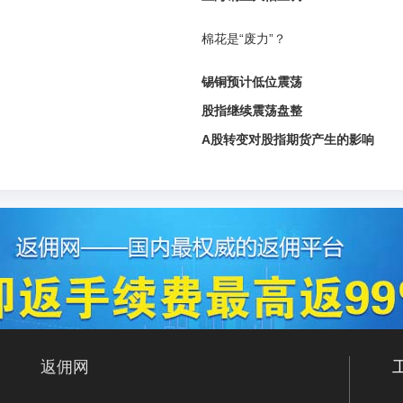
棉花是“废力”？
锡铜预计低位震荡
股指继续震荡盘整
A股转变对股指期货产生的影响
返佣网