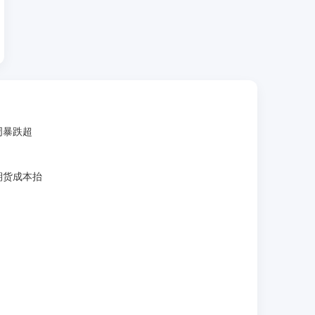
周暴跌超
期货成本抬