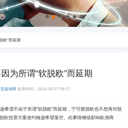
1
2
3
4
5
6
脱欧”而延期
因为所谓“软脱欧”而延期
期货返佣网
发布时间：2019-09-07 09:57
希望不由于所谓“软脱欧”而延期，宁可硬脱欧也不想再对脱
脱欧投票方案使约翰逊希望落空。此事情继续影响欧洲商