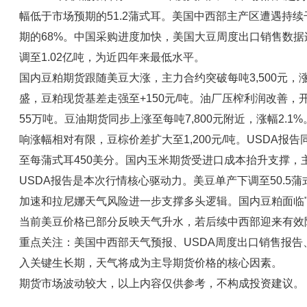
幅低于市场预期的51.2蒲式耳。美国中西部主产区遭遇持
期的68%。中国采购进度加快，美国大豆周度出口销售数
调至1.02亿吨，为近四年来最低水平。
国内豆粕期货跟随美豆大涨，主力合约突破每吨3,500元，
盛，豆粕现货基差走强至+150元/吨。油厂压榨利润改善，
55万吨。豆油期货同步上涨至每吨7,800元附近，涨幅2.
响涨幅相对有限，豆棕价差扩大至1,200元/吨。USDA报
至每蒲式耳450美分。国内玉米期货受进口成本抬升支撑，主
USDA报告是本次行情核心驱动力。美豆单产下调至50.5
加速和拉尼娜天气风险进一步支撑多头逻辑。国内豆粕面临"
当前美豆价格已部分反映天气升水，若后续中西部迎来有效
重点关注：美国中西部天气预报、USDA周度出口销售报告
入关键生长期，天气将成为主导期货价格的核心因素。
期货市场波动较大，以上内容仅供参考，不构成投资建议。