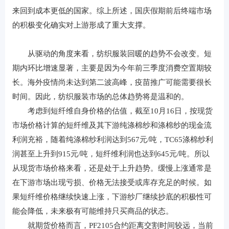
来回到成本更低的国家。综上所述，国庆假期前后终端市场
的积极变化确实对上游形成了重大支撑。
从驱动的角度来看，纺织服装回暖的趋势不会改变。短
期内环比增速显著，主要是因为今年前三季度消费空置期较
长。海外疫情尚未达到第二波高峰，疫苗推广可能需要很长
时间。因此，纺织服装市场的总体趋势将是温和的。
考虑到短纤维自身价格的估值，截至10月16日，按现货
市场价格计算的短纤维及其下游纯涤棉纱和涤棉纱的现金流
利润充裕，随着纯涤棉纱利润达到567元/吨，TC65涤棉纱利
润甚至上升到915元/吨，短纤维利润也达到645元/吨。所以
从现货市场价格来看，还是处于上升趋势。缓慢上涨通常是
在下游市场出现亏损、价格无法接受或库存充足的时候。如
果短纤维价格继续快速上涨，下游纱厂继续抄底的积极性可
能会降低，未来极有可能维持只买商品的状态。
就期货价格而言，PF2105合约距离交割时间较远，当前