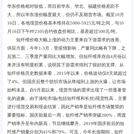
华东价格相对较低，而目前华东、华北、福建价格差距不
大，所以华东涨价幅度最大，但仍不及期货市场。截至10月
16日，各地现货价格基本维持在5900-5925元/吨之间，与10
月16日下午PF2105合约收盘价相比，基差超过500元/吨。
短纤维价格大幅上涨的动力主要来自下游需求的改善。
供应方面，今年1-3月，受疫情影响，产量同比略有下降，之
后第二、三季度产量同比大幅增加。但短纤维库存自4月份以
来并没有明显积累，说明其下游需求得到了很好的支撑。从
短纤价格历史数据来看，2015年以来，价格波动仅8天就超过
了4%。但国庆后整个纺织市场从终端到上游的火爆，让市场
始料未及。自9月底以来，现货市场的需求出现了一些显著变
化的迹象。由于涤纶市场(包括短纤维和长丝)现货性高，主要
进行现货交易和现金结算，因此产销率是短纤维市场繁荣的
重要指标。国庆前最后一周，短纤维产销率突破200%，周渡
产销率升至年内新高，节后继续攀升。2019年国庆前后的短
纤维产销量分别为41%和79%。可见，今年长假期间，短纤