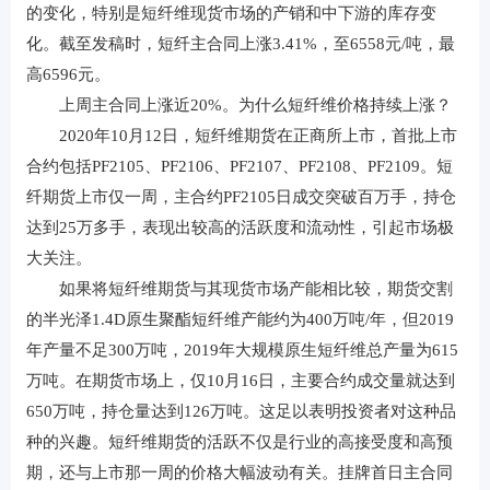
的变化，特别是短纤维现货市场的产销和中下游的库存变
化。截至发稿时，短纤主合同上涨3.41%，至6558元/吨，最
高6596元。
上周主合同上涨近20%。为什么短纤维价格持续上涨？
2020年10月12日，短纤维期货在正商所上市，首批上市
合约包括PF2105、PF2106、PF2107、PF2108、PF2109。短
纤期货上市仅一周，主合约PF2105日成交突破百万手，持仓
达到25万多手，表现出较高的活跃度和流动性，引起市场极
大关注。
如果将短纤维期货与其现货市场产能相比较，期货交割
的半光泽1.4D原生聚酯短纤维产能约为400万吨/年，但2019
年产量不足300万吨，2019年大规模原生短纤维总产量为615
万吨。在期货市场上，仅10月16日，主要合约成交量就达到
650万吨，持仓量达到126万吨。这足以表明投资者对这种品
种的兴趣。短纤维期货的活跃不仅是行业的高接受度和高预
期，还与上市那一周的价格大幅波动有关。挂牌首日主合同