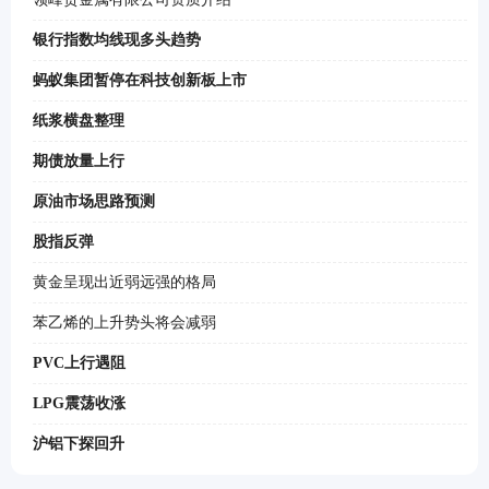
银行指数均线现多头趋势
蚂蚁集团暂停在科技创新板上市
纸浆横盘整理
期债放量上行
原油市场思路预测
股指反弹
黄金呈现出近弱远强的格局
苯乙烯的上升势头将会减弱
PVC上行遇阻
LPG震荡收涨
沪铝下探回升