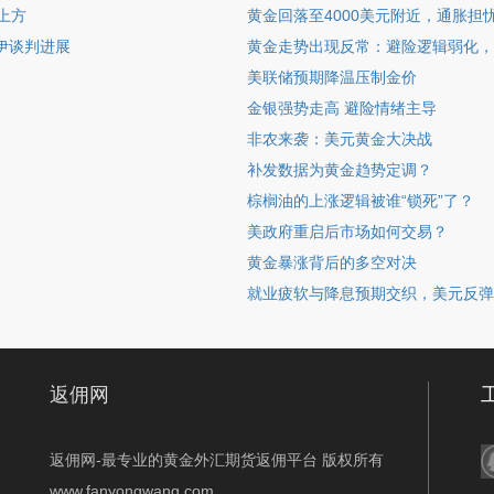
上方
黄金回落至4000美元附近，通胀担
伊谈判进展
黄金走势出现反常：避险逻辑弱化，
美联储预期降温压制金价
金银强势走高 避险情绪主导
非农来袭：美元黄金大决战
补发数据为黄金趋势定调？
棕榈油的上涨逻辑被谁“锁死”了？
美政府重启后市场如何交易？
黄金暴涨背后的多空对决
就业疲软与降息预期交织，美元反弹
返佣网
返佣网-最专业的黄金外汇期货返佣平台 版权所有
www.fanyongwang.com