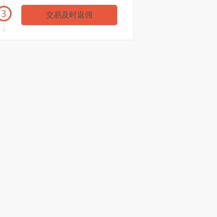
金XX
浙商期货
35602元
交易及时返佣