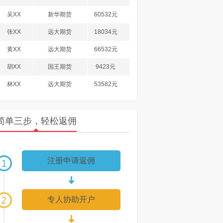
吴XX
新华期货
60532元
张XX
远大期货
18034元
黄XX
远大期货
66532元
胡XX
国王期货
9423元
林XX
远大期货
53582元
计XX
国王期货
45830元
洪XX
南华期货
89635元
简单三步，轻松返佣
徐XX
国王期货
27583元
郑XX
浙商期货
36985元
注册申请返佣
李XX
国王期货
71085元
柯XX
浙商期货
60385元
专人协助开户
杨XX
日发期货
94358元