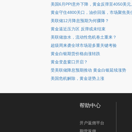
美国6月PPI意外下降，黄金反弹至4050美元
黄金守住4800关口，油价回落，市场聚焦美
美联储12月降息预期为何骤降？
黄金逼近压力区 反弹或未结束
美联储放水，流动性危机卷土重来？
超级周来袭全球市场迎多重关键考验
黄金白银期货价格由涨转跌
黄金变盘窗口开启？
受美联储降息预期推动 黄金白银延续涨势
美国危机解除，黄金逆势上涨
帮助中心
开户返佣平台
期货返佣