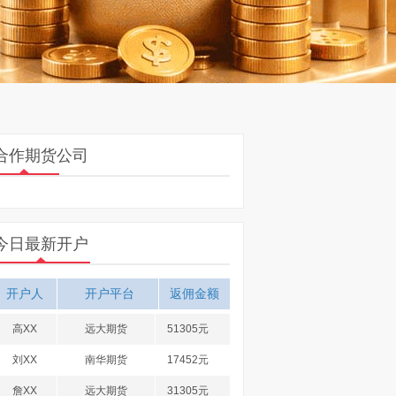
合作期货公司
今日最新开户
开户人
开户平台
返佣金额
高XX
远大期货
51305元
刘XX
南华期货
17452元
詹XX
远大期货
31305元