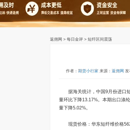
返佣网
>
每日金评
> 短纤区间震荡
作者：
期货小行家
来源：
返佣网
发布
据海关统计，中国9月份进口短缺14
量环比下降13.17%。本期出口涤纶
量下降5.02%。
现货价格：华东短纤维价格562