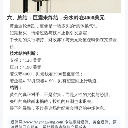
六、总结：巨震未终结，分水岭在4000美元
黄金这轮暴跌，更像是一场多头的“集体换气”。
短期超买、情绪过热与技术止损引发剧震；
中长期的央行增持、财政赤字与美元贬值逻辑仍在支撑金
价。
技术结构判断：
支撑：4128 美元
压力：4190 美元
若失守4000，则短线看3900甚至更低；
若企稳4128并突破4190，则有望重回上行轨道。
结语：
黄金的真正对手，不是空头，而是人性的贪婪与恐惧。
央行的底牌尚未揭晓，投机的狂潮也未退去。
眼下的暴跌，不过是这场世纪黄金博弈的中场休息。
返佣网(www.fanyongwang.com)专注期货返佣、黄金返佣、原
油返佣开户服务，帮助投资者降低交易成本。