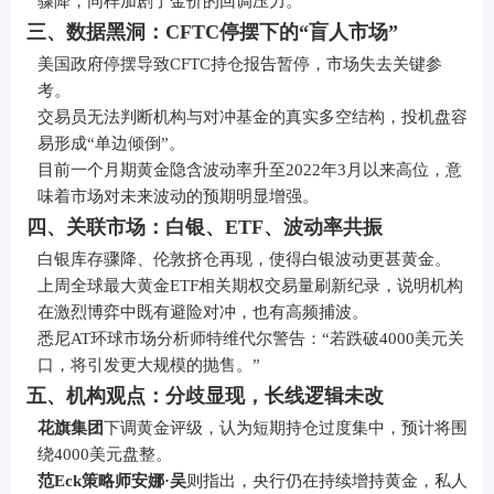
骤降，同样加剧了金价的回调压力。
三、数据黑洞：CFTC停摆下的“盲人市场”
美国政府停摆导致CFTC持仓报告暂停，市场失去关键参
考。
交易员无法判断机构与对冲基金的真实多空结构，投机盘容
易形成“单边倾倒”。
目前一个月期黄金隐含波动率升至2022年3月以来高位，意
味着市场对未来波动的预期明显增强。
四、关联市场：白银、ETF、波动率共振
白银库存骤降、伦敦挤仓再现，使得白银波动更甚黄金。
上周全球最大黄金ETF相关期权交易量刷新纪录，说明机构
在激烈博弈中既有避险对冲，也有高频捕波。
悉尼AT环球市场分析师特维代尔警告：“若跌破4000美元关
口，将引发更大规模的抛售。”
五、机构观点：分歧显现，长线逻辑未改
花旗集团
下调黄金评级，认为短期持仓过度集中，预计将围
绕4000美元盘整。
范Eck策略师安娜·吴
则指出，央行仍在持续增持黄金，私人