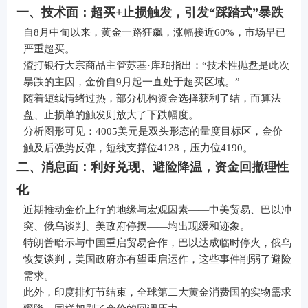
一、技术面：超买+止损触发，引发“踩踏式”暴跌
自8月中旬以来，黄金一路狂飙，涨幅接近60%，市场早已
严重超买。
渣打银行大宗商品主管苏基·库珀指出：“技术性抛盘是此次
暴跌的主因，金价自9月起一直处于超买区域。”
随着短线情绪过热，部分机构资金选择获利了结，而算法
盘、止损单的触发则放大了下跌幅度。
分析图形可见：4005美元是双头形态的量度目标区，金价
触及后强势反弹，短线支撑位4128，压力位4190。
二、消息面：利好兑现、避险降温，资金回撤理性
化
近期推动金价上行的地缘与宏观因素——中美贸易、巴以冲
突、俄乌谈判、美政府停摆——均出现缓和迹象。
特朗普暗示与中国重启贸易合作，巴以达成临时停火，俄乌
恢复谈判，美国政府亦有望重启运作，这些事件削弱了避险
需求。
此外，印度排灯节结束，全球第二大黄金消费国的实物需求