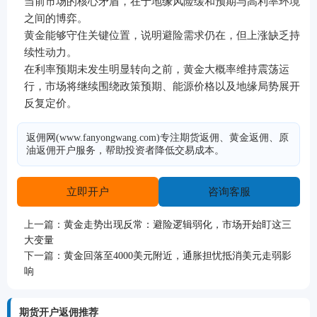
当前市场的核心矛盾，在于地缘风险缓和预期与高利率环境
之间的博弈。
黄金能够守住关键位置，说明避险需求仍在，但上涨缺乏持
续性动力。
在利率预期未发生明显转向之前，黄金大概率维持震荡运
行，市场将继续围绕政策预期、能源价格以及地缘局势展开
反复定价。
返佣网(www.fanyongwang.com)专注期货返佣、黄金返佣、原
油返佣开户服务，帮助投资者降低交易成本。
立即开户
咨询客服
上一篇：
黄金走势出现反常：避险逻辑弱化，市场开始盯这三
大变量
下一篇：
黄金回落至4000美元附近，通胀担忧抵消美元走弱影
响
期货开户返佣推荐