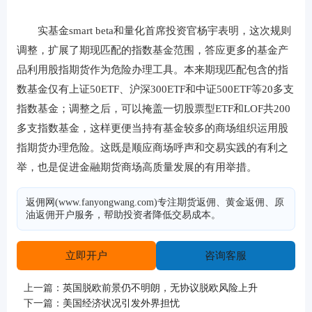
实基金smart beta和量化首席投资官杨宇表明，这次规则
调整，扩展了期现匹配的指数基金范围，答应更多的基金产
品利用股指期货作为危险办理工具。本来期现匹配包含的指
数基金仅有上证50ETF、沪深300ETF和中证500ETF等20多支
指数基金；调整之后，可以掩盖一切股票型ETF和LOF共200
多支指数基金，这样更便当持有基金较多的商场组织运用股
指期货办理危险。这既是顺应商场呼声和交易实践的有利之
举，也是促进金融期货商场高质量发展的有用举措。
返佣网(www.fanyongwang.com)专注期货返佣、黄金返佣、原
油返佣开户服务，帮助投资者降低交易成本。
立即开户
咨询客服
上一篇：
英国脱欧前景仍不明朗，无协议脱欧风险上升
下一篇：
美国经济状况引发外界担忧