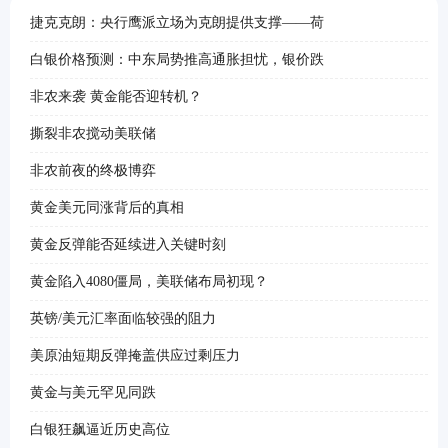
捷克克朗：央行鹰派立场为克朗提供支撑——荷
白银价格预测：中东局势推高通胀担忧，银价跌
非农来袭 黄金能否迎转机？
撕裂非农搅动美联储
非农前夜的终极博弈
黄金美元同涨背后的真相
黄金反弹能否延续进入关键时刻
黄金陷入4080僵局，美联储布局初现？
英镑/美元汇率面临较强的阻力
美原油短期反弹掩盖供应过剩压力
黄金与美元罕见同跌
白银狂飙逼近历史高位