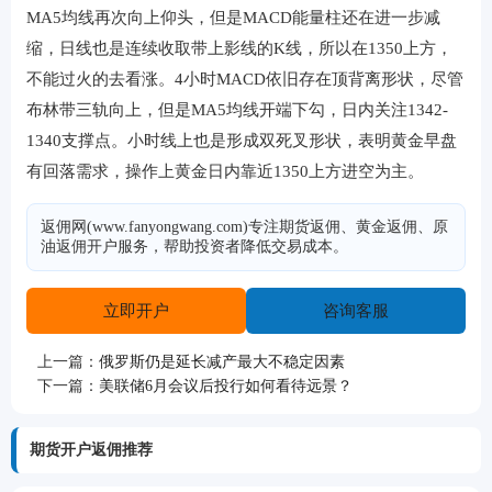
MA5均线再次向上仰头，但是MACD能量柱还在进一步减
缩，日线也是连续收取带上影线的K线，所以在1350上方，
不能过火的去看涨。4小时MACD依旧存在顶背离形状，尽管
布林带三轨向上，但是MA5均线开端下勾，日内关注1342-
1340支撑点。小时线上也是形成双死叉形状，表明黄金早盘
有回落需求，操作上黄金日内靠近1350上方进空为主。
返佣网(www.fanyongwang.com)专注期货返佣、黄金返佣、原
油返佣开户服务，帮助投资者降低交易成本。
立即开户
咨询客服
上一篇：
俄罗斯仍是延长减产最大不稳定因素
下一篇：
美联储6月会议后投行如何看待远景？
期货开户返佣推荐