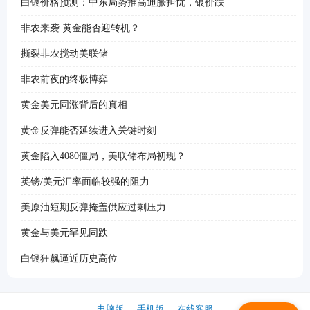
白银价格预测：中东局势推高通胀担忧，银价跌
非农来袭 黄金能否迎转机？
撕裂非农搅动美联储
非农前夜的终极博弈
黄金美元同涨背后的真相
黄金反弹能否延续进入关键时刻
黄金陷入4080僵局，美联储布局初现？
英镑/美元汇率面临较强的阻力
美原油短期反弹掩盖供应过剩压力
黄金与美元罕见同跌
白银狂飙逼近历史高位
电脑版
手机版
在线客服