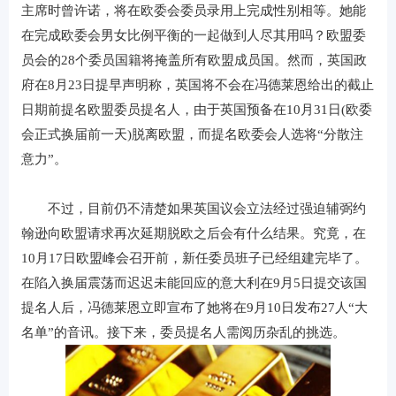
主席时曾许诺，将在欧委会委员录用上完成性别相等。她能
在完成欧委会男女比例平衡的一起做到人尽其用吗？欧盟委
员会的28个委员国籍将掩盖所有欧盟成员国。然而，英国政
府在8月23日提早声明称，英国将不会在冯德莱恩给出的截止
日期前提名欧盟委员提名人，由于英国预备在10月31日(欧委
会正式换届前一天)脱离欧盟，而提名欧委会人选将“分散注
意力”。
不过，目前仍不清楚如果英国议会立法经过强迫辅弼约
翰逊向欧盟请求再次延期脱欧之后会有什么结果。究竟，在
10月17日欧盟峰会召开前，新任委员班子已经组建完毕了。
在陷入换届震荡而迟迟未能回应的意大利在9月5日提交该国
提名人后，冯德莱恩立即宣布了她将在9月10日发布27人“大
名单”的音讯。接下来，委员提名人需阅历杂乱的挑选。