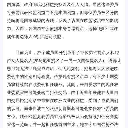
内游说、政府间暗地利益交换以及个人人情。虽然这些委员
将来需代表欧盟利益而不是本国利益，但每位委员被区分的
范畴将是国家威望的表现，反映了该国在欧盟政治中的影响
力。因而，各国领袖会依据本身意愿提名，选择“忠臣”或许
偶尔将边缘人·物·驱赶到欧盟。
目前为止，27个成员国分别录用了15位男性提名人和12
位女人提名人(罗马尼亚提名了一男一女两位提名人)。冯德莱
恩可能无法彻底完成许诺，但无论如何，她都将大大改进欧
委会中的性别相等程度。依据现有提名名单，有不少上届委
员将持续留在欧委会担任职务。其间，来自爱尔兰的现任农
业委员霍根可能会转而担任交易，由于近些年来他在大量自
由交易协定商洽中维护住欧洲农业的利益，受到了成员国们
的认可。而来自波兰的沃伊切肖斯基可能会接任农业委员的
方位。现任欧盟竞赛委员维斯塔格被认为会持续担任竞赛监
管这一范畴，并一起担任榜首副主席，她在今年初强势否决