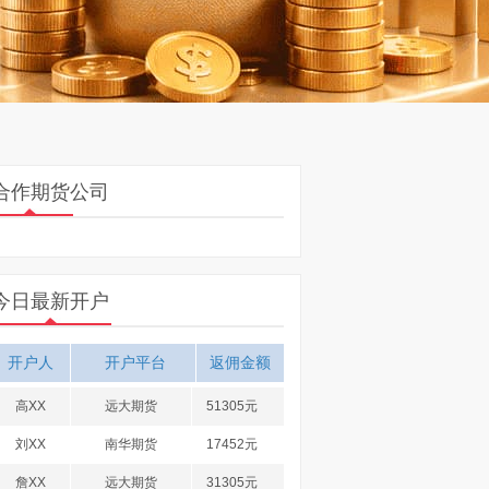
合作期货公司
今日最新开户
开户人
开户平台
返佣金额
高XX
远大期货
51305元
刘XX
南华期货
17452元
詹XX
远大期货
31305元