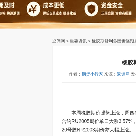
返佣网
>
重要资讯
> 橡胶期货利多因素逐渐
橡胶
作者：
期货小行家
来源：
返佣网
发布
本周橡胶期价强势上涨，周四在
合约RU2005期价单日大涨3.57
20号胶NR2003期价亦大幅上涨。