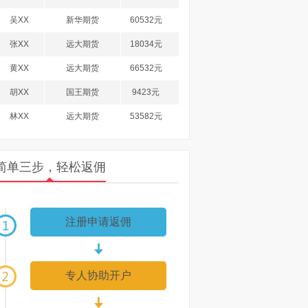
吴XX
新华期货
60532元
张XX
远大期货
18034元
黄XX
远大期货
66532元
胡XX
国王期货
9423元
林XX
远大期货
53582元
计XX
国王期货
45830元
洪XX
南华期货
89635元
简单三步，轻松返佣
徐XX
国王期货
27583元
郑XX
浙商期货
36985元
注册申请返佣
李XX
国王期货
71085元
柯XX
浙商期货
60385元
专人协助开户
杨XX
日发期货
94358元