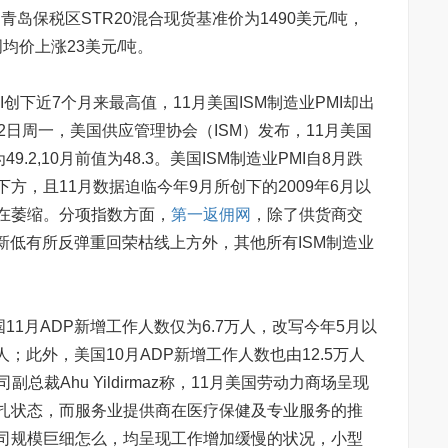
青岛保税区STR20混合现货基准价为1490美元/吨，
周均价上涨23美元/吨。
I创下近7个月来最高值，11月美国ISM制造业PMI却出
2日周一，美国供应管理协会（ISM）发布，11月美国
9.2,10月前值为48.3。美国ISM制造业PMI自8月跌
方，且11月数据迫临今年9月所创下的2009年6月以
在萎缩。分项指数方面，
第一返佣网
，除了供货商交
来新低有所反弹重回荣枯线上方外，其他所有ISM制造业
1月ADP新增工作人数仅为6.7万人，改写今年5月以
人；此外，美国10月ADP新增工作人数也由12.5万人
副总裁Ahu Yildirmaz称，11月美国劳动力商场呈现
扎状态，而服务业提供商在医疗保健及专业服务的推
司规模巨细怎么，均呈现工作增加缓慢的状况，小型