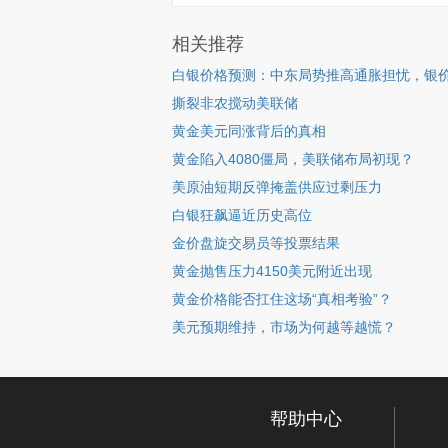
相关推荐
白银价格预测：中东局势推高通胀担忧，银价
撕裂非农搅动美联储
黄金美元同涨背后的真相
黄金陷入4080僵局，美联储布局初现？
美原油短期反弹掩盖供应过剩压力
白银狂飙逼近历史高位
金价盘旋交易员等投票结果
黄金抛售压力4150美元附近出现
黄金价格能否扛住这场“真相考验”？
美元预期维持，市场为何越等越慌？
帮助中心