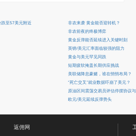
跌至57美元附近
非农来袭 黄金能否迎转机？
非农前夜的终极博弈
黄金反弹能否延续进入关键时刻
英镑/美元汇率面临较强的阻力
黄金与美元罕见同跌
短期疲软掩盖长期供应挑战
美联储降息豪赌，谁在悄悄布局？
“死亡交叉”就业数据吓崩了美元？
原油区间震荡交易员评估停摆协议与
欧元/美元延续反弹势头
返佣网