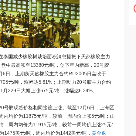
泰国减少橡胶树栽培面积消息提振下天然橡胶主力
%，盘中最高涨至13380元/吨，创下年内新高，20号胶
2月6日，上期所天然橡胶主力合约RU2005日盘收于
涨705元/吨，涨幅达5.61%；上期动力20号胶主力合约
11月229日大幅上涨675元/吨，涨幅达6.34%。
号胶现货价格相同接连上涨。截至12月6日，上海区
周内均价为11875元/吨，较前一周均价上涨5元/吨；山
吨，周内均价为11915元/吨，较前一周均价上涨25元/
1475美元/吨，周内均价为1442美元/吨，
黄金返