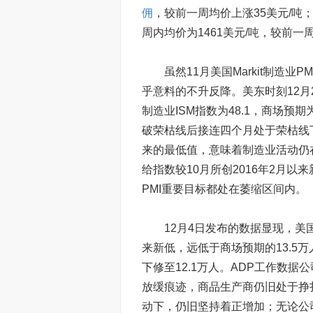
佣
，较前一周均价上涨35美元/吨；
周内均价为1461美元/吨，较前一
虽然11月美国Markit制造业PM
乎意料的不升反降。美东时刻12月
制造业ISM指数为48.1，商场预期为4
破荣枯线后接连四个月处于荣枯线下
来的最低值，意味着制造业活动仍
给指数较10月所创2016年2月以
PMI重要目标都处在萎缩区间内。
12月4日发布的数据显现，美国1
来新低，远低于商场预期的13.5万
下修至12.1万人。ADP工作数据公司
放缓痕迹，商品生产商仍旧处于挣
动下，仍旧坚持着正增加；无论公