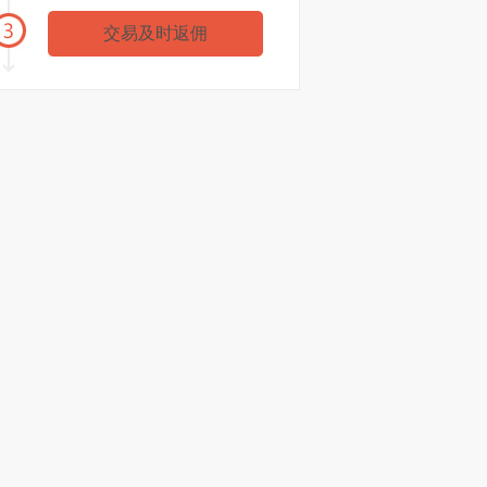
金XX
浙商期货
35602元
交易及时返佣