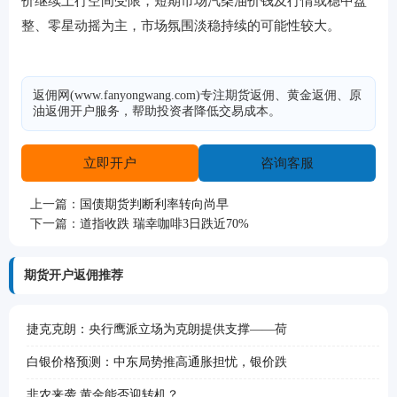
价继续上行空间受限，短期市场汽柴油价钱及行情或稳中盘
整、零星动摇为主，市场氛围淡稳持续的可能性较大。
返佣网(www.fanyongwang.com)专注期货返佣、黄金返佣、原
油返佣开户服务，帮助投资者降低交易成本。
立即开户
咨询客服
上一篇：
国债期货判断利率转向尚早
下一篇：
道指收跌 瑞幸咖啡3日跌近70%
期货开户返佣推荐
捷克克朗：央行鹰派立场为克朗提供支撑——荷
白银价格预测：中东局势推高通胀担忧，银价跌
非农来袭 黄金能否迎转机？