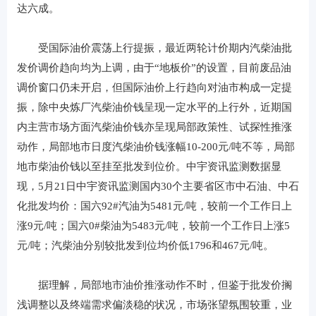
达六成。
受国际油价震荡上行提振，最近两轮计价期内汽柴油批
发价调价趋向均为上调，由于“地板价”的设置，目前废品油
调价窗口仍未开启，但国际油价上行趋向对油市构成一定提
振，除中央炼厂汽柴油价钱呈现一定水平的上行外，近期国
内主营市场方面汽柴油价钱亦呈现局部政策性、试探性推涨
动作，局部地市日度汽柴油价钱涨幅10-200元/吨不等，局部
地市柴油价钱以至挂至批发到位价。中宇资讯监测数据显
现，5月21日中宇资讯监测国内30个主要省区市中石油、中石
化批发均价：国六92#汽油为5481元/吨，较前一个工作日上
涨9元/吨；国六0#柴油为5483元/吨，较前一个工作日上涨5
元/吨；汽柴油分别较批发到位均价低1796和467元/吨。
据理解，局部地市油价推涨动作不时，但鉴于批发价搁
浅调整以及终端需求偏淡稳的状况，市场张望氛围较重，业