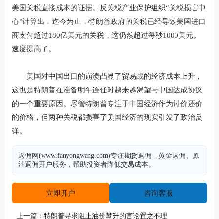
美国关税直接成本的证据。反关税产业保护组织“关税损害中
心”计算出，迄今为止，特朗普政府的关税已经导致美国进口
商支付超过180亿美元的关税，这仍然超过每秒1000美元。
速度提高了。
美国对中国出口的崩溃凸显了贸易战的经济成本上升，
这也是特朗普在准备明年连任时越来越渴望与中国达成协议
的一个重要原因。尽管特朗普专注于中国经济作为讨价还价
的价格，但两种关税都损害了美国经济的现实引发了政治反
弹。
返佣网(www.fanyongwang.com)专注期货返佣、黄金返佣、原
油返佣开户服务，帮助投资者降低交易成本。
立即开户
咨询客服
上一篇：
特朗普寻求阻止油价攀升的言论置之不理