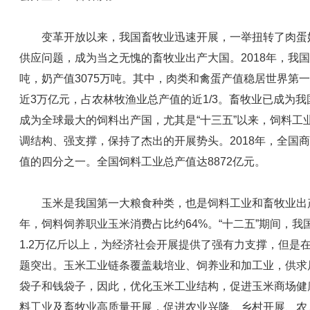
变革开放以来，我国畜牧业迅速开展，一举扭转了肉蛋奶
供应问题，成为当之无愧的畜牧业出产大国。2018年，我国猪
吨，奶产值3075万吨。其中，肉类和禽蛋产值稳居世界第
近3万亿元，占农林牧渔业总产值的近1/3。畜牧业已成为
成为全球最大的饲料出产国，尤其是“十三五”以来，饲料工
调结构、强支撑，保持了杰出的开展势头。2018年，全国商
值的四分之一。全国饲料工业总产值达8872亿元。
玉米是我国第一大粮食种类，也是饲料工业和畜牧业出产的
年，饲料饲养职业玉米消费占比约64%。“十二五”期间，
1.2万亿斤以上，为经济社会开展提供了强有力支撑，但是
题突出。玉米工业链条覆盖栽培业、饲养业和加工业，供求
袋子和钱袋子，因此，优化玉米工业结构，促进玉米商场健
料工业及畜牧业高质量开展，促进农业兴隆、乡村开展、农