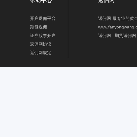
帮助中心
返佣网
开户返佣平台
返佣网-最专业的黄
期货返佣
www.fanyongwang.
证券股票开户
返佣网
期货返佣网
返佣网协议
返佣网规定