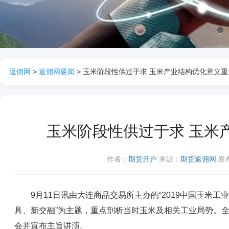
1
返佣网
>
返佣网要闻
> 玉米阶段性供过于求 玉米产业结构优化意义重
玉米阶段性供过于求 玉米
作者：
期货开户
来源：
期货返佣网
发布
9月11日讯由大连商品交易所主办的“2019中国玉米工业
具、新交融”为主题，重点剖析当时玉米及相关工业局势。
会并宣布主旨讲演。