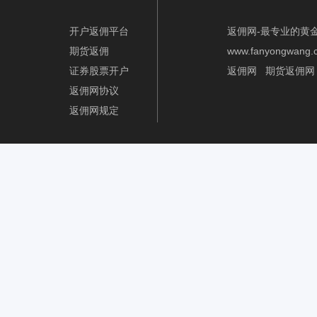
开户返佣平台
返佣网-最专业的黄
期货返佣
www.fanyongwang.
证券股票开户
返佣网
期货返佣网
返佣网协议
返佣网规定