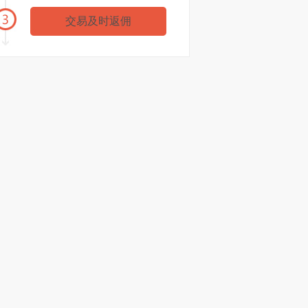
金XX
浙商期货
35602元
交易及时返佣