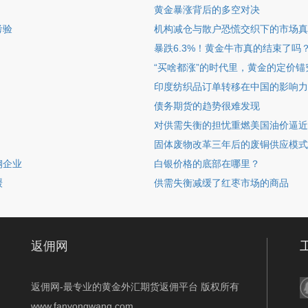
黄金暴涨背后的多空对决
考验
机构减仓与散户恐慌交织下的市场真
暴跌6.3%！黄金牛市真的结束了吗
“买啥都涨”的时代里，黄金的定价
印度纺织品订单转移在中国的影响力
债务期货的趋势很难发现
对供需失衡的担忧重燃美国油价逼近
固体废物改革三年后的废铜供应模式
钢企业
白银价格的底部在哪里？
缓
供需失衡减缓了红枣市场的商品
返佣网
返佣网-最专业的黄金外汇期货返佣平台 版权所有
www.fanyongwang.com