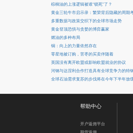
棕榈油的上涨逻辑被谁“锁死”了？
黄金三轮牛市启示录：繁荣背后隐藏的周期
多重数据与政策交织下的全球市场走势
黄金登顶恐惧与贪婪的博弈赢家
燃油的多种布局
铜：向上的力量依然存在
零星地被订购，苦枣的买卖伴随着
英国没有离开欧盟或影响欧盟就业的协议
河钢与达涅利合作打造具有全球竞争力的特
全球石油需求复苏的步伐将在今年下半年放
帮助中心
开户返佣平台
期货返佣