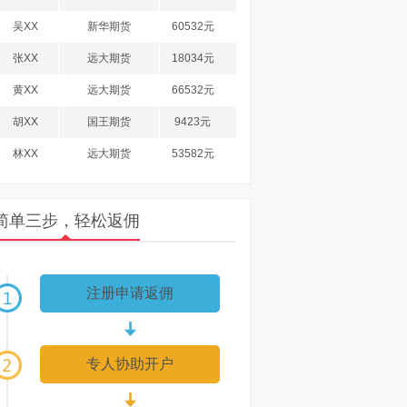
吴XX
新华期货
60532元
张XX
远大期货
18034元
黄XX
远大期货
66532元
胡XX
国王期货
9423元
林XX
远大期货
53582元
计XX
国王期货
45830元
洪XX
南华期货
89635元
简单三步，轻松返佣
徐XX
国王期货
27583元
郑XX
浙商期货
36985元
注册申请返佣
李XX
国王期货
71085元
柯XX
浙商期货
60385元
专人协助开户
杨XX
日发期货
94358元