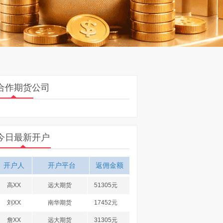
合作期货公司
今日最新开户
开户人
开户平台
返佣金额
高XX
远大期货
51305元
刘XX
南华期货
17452元
詹XX
远大期货
31305元