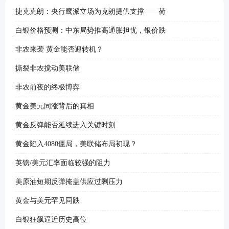
捷克克朗：央行鹰派立场为克朗提供支撑——荷
白银价格预测：中东局势推高通胀担忧，银价跌
非农来袭 黄金能否迎转机？
撕裂非农搅动美联储
非农前夜的终极博弈
黄金美元同涨背后的真相
黄金反弹能否延续进入关键时刻
黄金陷入4080僵局，美联储布局初现？
英镑/美元汇率面临较强的阻力
美原油短期反弹掩盖供应过剩压力
黄金与美元罕见同跌
白银狂飙逼近历史高位