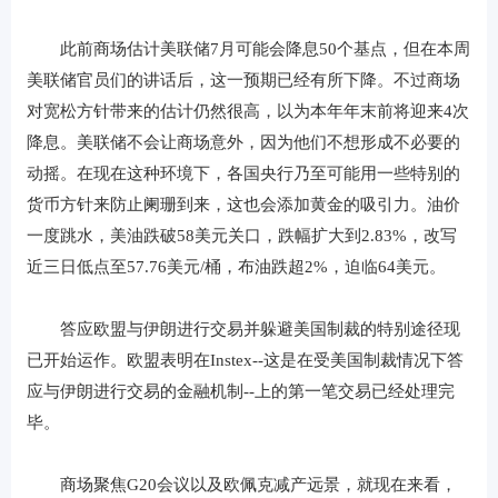
此前商场估计美联储7月可能会降息50个基点，但在本周
美联储官员们的讲话后，这一预期已经有所下降。不过商场
对宽松方针带来的估计仍然很高，以为本年年末前将迎来4次
降息。美联储不会让商场意外，因为他们不想形成不必要的
动摇。在现在这种环境下，各国央行乃至可能用一些特别的
货币方针来防止阑珊到来，这也会添加黄金的吸引力。油价
一度跳水，美油跌破58美元关口，跌幅扩大到2.83%，改写
近三日低点至57.76美元/桶，布油跌超2%，迫临64美元。
答应欧盟与伊朗进行交易并躲避美国制裁的特别途径现
已开始运作。欧盟表明在Instex--这是在受美国制裁情况下答
应与伊朗进行交易的金融机制--上的第一笔交易已经处理完
毕。
商场聚焦G20会议以及欧佩克减产远景，就现在来看，