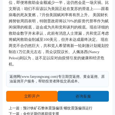
位，即便将救助金金额减少一半，这仍然会是一场灾祸。比
文斯说：咱们不应该以为美国正处在复苏的滑道上——跟着
病毒的死灰复燃，7月份美国赋闲率将有所上升。 美国财长
姆努钦周四表明，特朗普政府将以70%的薪资代替率作为赋
闲保障的根底，这会成为共和党和谈判的根底。现在详细的
救助金数字并未承认，此前有消息人士泄漏，共和党正考虑
将赋闲救助金削减至100美元，但并未达成最终决定。 现在
两党不合仍然巨大，共和党人希望将新一轮刺激计划规划控
制在1万亿美元左右，而众议院议长、人佩洛西(Nancy
Pelosi)则以为，这不足以应对由疫情引发的健康和经济危
机。
返佣网(www.fanyongwang.com)专注期货返佣、黄金返佣、原
油返佣开户服务，帮助投资者降低交易成本。
立即开户
咨询客服
上一篇：
预计铁矿石整体震荡偏强 螺纹震荡偏强运行
下一篇：
金价近期仍将获得支撑