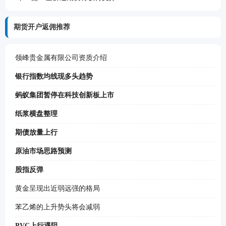
期货开户返佣推荐
领峰贵金属有限公司资质介绍
银行指数均线现多头趋势
蚂蚁集团暂停在科技创新板上市
纸浆横盘整理
期债放量上行
原油市场思路预测
股指反弹
黄金呈现出近弱远强的格局
苯乙烯的上升势头将会减弱
PVC上行遇阻