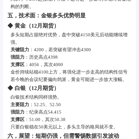
构的判断。
五，技术面：金银多头优势明显
◆ 黄金（12月期货）
多头短期占据绝对优势，盘中突破4150美元后动能继续增
强。
关键阻力
：4200，若突破有望冲击4300
强阻力
：历史高点4398
支撑区
：4056，其次4000
金价持续站稳4100上方，将强化进一步走高的结构性信号
若今晚的会议纪要偏向鸽派，黄金可能进一步放大涨幅。
◆ 白银（12月期货）
白银技术结构同样强势。
主要阻力
：52.25、52.50
强阻力
：纪录高点54.415
支撑区
：51.00，其次50.38
只要白银稳在50美元以上，多头主导的格局就不变。
六，展望：短期仍强，但需警惕数据引发波动