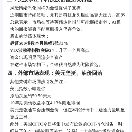
风险情绪恶化同样为金银提供了支撑。
近期股市持续波动，尤其是科技龙头股面临更大压力。高盛
总裁表示，市场在等待英伟达财报前可能继续走弱，AI板
块的回报能否匹配巨额投入仍存争议。
股市的动荡体现为：
标普500指数本月跌幅超过3%
VIX波动率指数突破24
，升至一个月高点
资金出现明显回流安全资产
在这种市场结构下，金银很自然成为避险首选。
四，外部市场表现：美元坚挺、油价回落
其他关键市场同步引发关注：
美元指数小幅走强
原油跌至约59.50美元
10年期美债收益率在4.13%附近徘徊
美元走强通常会压制金价，但在本轮行情中，避险力量明显
更占主导。
此外，美国CFTC今日将集中发布延迟的COT持仓报告，时
间从下午2:30起按顺序补发，这将进一步影响市场对资金结