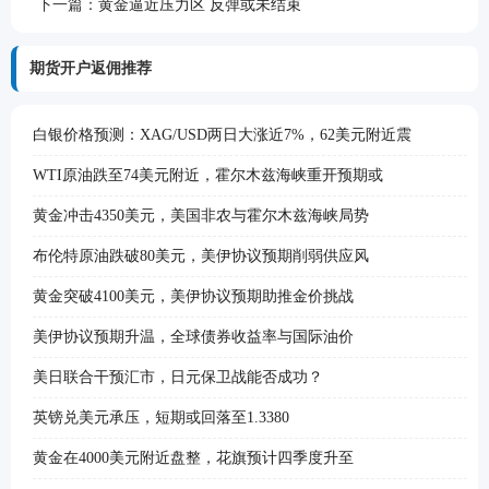
下一篇：
黄金逼近压力区 反弹或未结束
期货开户返佣推荐
白银价格预测：XAG/USD两日大涨近7%，62美元附近震
WTI原油跌至74美元附近，霍尔木兹海峡重开预期或
黄金冲击4350美元，美国非农与霍尔木兹海峡局势
布伦特原油跌破80美元，美伊协议预期削弱供应风
黄金突破4100美元，美伊协议预期助推金价挑战
美伊协议预期升温，全球债券收益率与国际油价
美日联合干预汇市，日元保卫战能否成功？
英镑兑美元承压，短期或回落至1.3380
黄金在4000美元附近盘整，花旗预计四季度升至