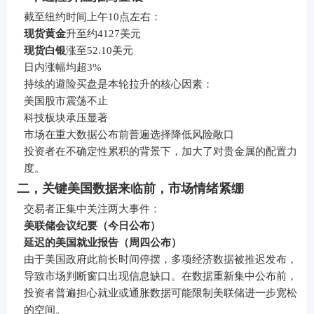
截至纽约时间上午10点左右：
现货黄金
升至约4127美元
现货白银
涨至52.10美元
日内涨幅均超3%
持续的避险买盘是本轮拉升的核心因素：
美国股市震荡不止
科技板块承压显著
市场在重大数据公布前普遍选择降低风险敞口
投资者在不确定性累积的背景下，加大了对贵金属的配置力
度。
二，关键美国数据来临前，市场情绪紧绷
交易者正集中关注两大事件：
美联储会议纪要（今日公布）
延迟的美国就业报告（周四公布）
由于美国政府此前长时间停摆，多项经济数据被推迟发布，
导致市场判断窗口出现信息缺口。在数据重新集中公布前，
投资者普遍担心就业或通胀数据可能限制美联储进一步宽松
的空间。