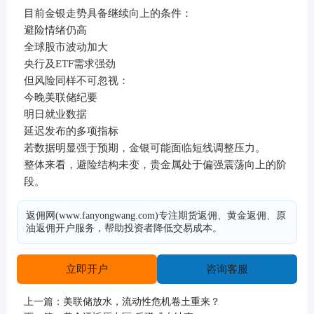
目前金银走势具备继续向上的条件：
避险情绪仍高
全球股市波动加大
央行及ETF需求强劲
但风险同样不可忽视：
今晚美联储纪要
明日就业数据
延迟发布的多项指标
若数据明显强于预期，金银可能面临短线调整压力。
整体来看，避险结构未变，贵金属处于偏强震荡向上的阶
段。
返佣网(www.fanyongwang.com)专注期货返佣、黄金返佣、原
油返佣开户服务，帮助投资者降低交易成本。
立即开户
咨询客服
上一篇：
美联储放水，流动性危机卷土重来？