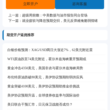
立即开户
咨询客服
上一篇：
超级周前瞻：中美数据与油市报告同台登场
下一篇：
就业疲软与降息预期交织，美元反弹难掩脆弱情绪
期货开户返佣推荐
白银价格预测：XAG/USD两日大涨近7%，62美元附近震
WTI原油跌至74美元附近，霍尔木兹海峡重开预期或
黄金冲击4350美元，美国非农与霍尔木兹海峡局势
布伦特原油跌破80美元，美伊协议预期削弱供应风
黄金突破4100美元，美伊协议预期助推金价挑战
美伊协议预期升温，全球债券收益率与国际油价
美日联合干预汇市，日元保卫战能否成功？