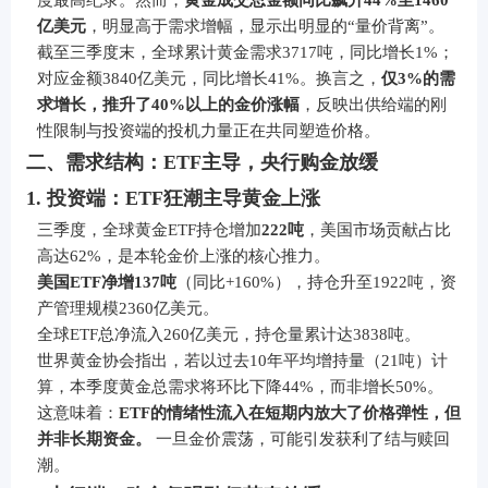
度最高纪录。然而，
黄金成交总金额同比飙升44%至1460
亿美元
，明显高于需求增幅，显示出明显的“量价背离”。
截至三季度末，全球累计黄金需求3717吨，同比增长1%；
对应金额3840亿美元，同比增长41%。换言之，
仅3%的需
求增长，推升了40%以上的金价涨幅
，反映出供给端的刚
性限制与投资端的投机力量正在共同塑造价格。
二、需求结构：ETF主导，央行购金放缓
1. 投资端：ETF狂潮主导黄金上涨
三季度，全球黄金ETF持仓增加
222吨
，美国市场贡献占比
高达62%，是本轮金价上涨的核心推力。
美国ETF净增137吨
（同比+160%），持仓升至1922吨，资
产管理规模2360亿美元。
全球ETF总净流入260亿美元，持仓量累计达3838吨。
世界黄金协会指出，若以过去10年平均增持量（21吨）计
算，本季度黄金总需求将环比下降44%，而非增长50%。
这意味着：
ETF的情绪性流入在短期内放大了价格弹性，但
并非长期资金。
一旦金价震荡，可能引发获利了结与赎回
潮。