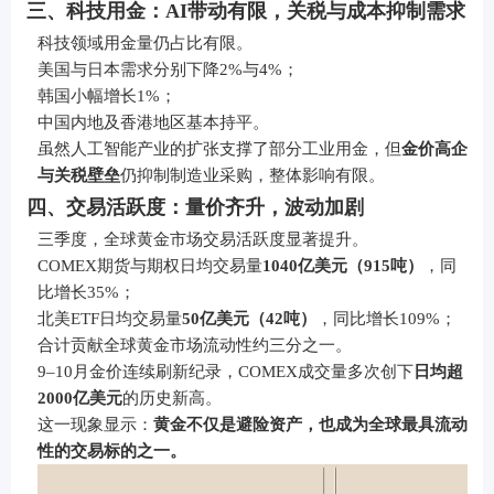
三、科技用金：AI带动有限，关税与成本抑制需求
科技领域用金量仍占比有限。
美国与日本需求分别下降2%与4%；
韩国小幅增长1%；
中国内地及香港地区基本持平。
虽然人工智能产业的扩张支撑了部分工业用金，但
金价高企
与关税壁垒
仍抑制制造业采购，整体影响有限。
四、交易活跃度：量价齐升，波动加剧
三季度，全球黄金市场交易活跃度显著提升。
COMEX期货与期权日均交易量
1040亿美元（915吨）
，同
比增长35%；
北美ETF日均交易量
50亿美元（42吨）
，同比增长109%；
合计贡献全球黄金市场流动性约三分之一。
9–10月金价连续刷新纪录，COMEX成交量多次创下
日均超
2000亿美元
的历史新高。
这一现象显示：
黄金不仅是避险资产，也成为全球最具流动
性的交易标的之一。