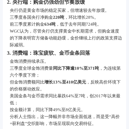
2. 央行端：购金仍强劲但节奏放缓
央行仍是黄金市场的稳定买家，但增速较去年放缓。
三季度各国央行净购金
220吨
，环比增长28%。
前三季度累计购金
634吨
，低于去年同期724吨。
WGC认为，尽管央行仍支撑黄金中长期需求，但购金速度
的下降表明官方储备动能趋缓，金价继续上行的政策支撑边
际减弱。
3. 消费端：珠宝疲软、金币金条回落
金饰消费持续承压。
三季度全球金饰消费量
同比下降逾10%至371吨
，为连续第
六个季度下滑；
但金饰消费额同比
增长13%至410亿美元
，反映高价环境下
的价格驱动效应。
美国金条与金币需求同比暴跌64%至7吨，创2017年以来最
低；
按金额计算，同比下降49%至8亿美元。
分析人士指出，这一降幅并非市场全面低迷，而是受“高价
+获利盘”交织影响，市场呈现双向交易特征。