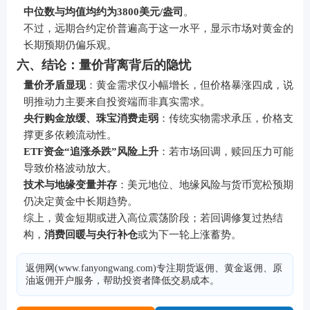
中位数与均值均约为3800美元/盎司
。
不过，远期合约定价普遍高于这一水平，显示市场对黄金的
长期预期仍偏乐观。
六、结论：量价背离背后的隐忧
量价矛盾显现
：黄金需求仅小幅增长，但价格暴涨四成，说
明推动力主要来自投资端而非真实需求。
央行购金放缓、珠宝消费走弱
：传统实物需求承压，价格支
撑更多依赖流动性。
ETF资金“追涨杀跌”风险上升
：若市场回调，赎回压力可能
导致价格波动放大。
技术与地缘变量并存
：美元地位、地缘风险与货币宽松预期
仍决定黄金中长期趋势。
综上，黄金短期或进入高位震荡阶段；若回调修复过热结
构，
消费回暖与央行补仓
或为下一轮上涨蓄势。
返佣网(www.fanyongwang.com)专注期货返佣、黄金返佣、原
油返佣开户服务，帮助投资者降低交易成本。