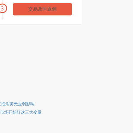
金XX
浙商期货
35602元
交易及时返佣
忧抵消美元走弱影响
市场开始盯这三大变量