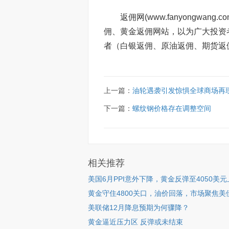
返佣网(www.fanyongw
佣、黄金返佣网站，以为广大投资
者（白银返佣、原油返佣、期货返
上一篇：
油轮遇袭引发惊惧全球商场再
下一篇：
螺纹钢价格存在调整空间
相关推荐
美国6月PPI意外下降，黄金反弹至4050美元
黄金守住4800关口，油价回落，市场聚焦美
美联储12月降息预期为何骤降？
黄金逼近压力区 反弹或未结束