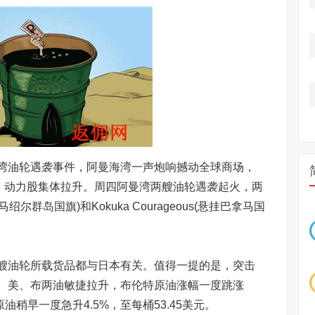
油轮遇袭事件，阿曼海湾一声炮响撼动全球商场，
关，动力股集体拉升。周四阿曼湾两艘油轮遇袭起火，两
挂马绍尔群岛国旗)和Kokuka Courageous(悬挂巴拿马国
油轮所载货品都与日本有关。值得一提的是，突击
。美、布两油敏捷拉升，布伦特原油涨幅一度跳涨
原油稍早一度急升4.5%，至每桶53.45美元。