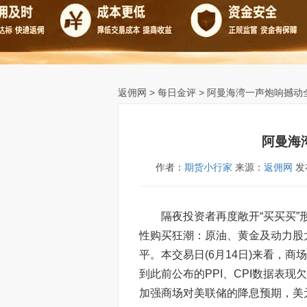
返佣网
>
每日金评
> 阿曼海湾一声炮响撼动
阿曼海
作者：
期货小行家
来源：
返佣网
发布
隔夜投资者再度敞开“买买买”形
性购买狂潮：原油、黄金及动力股
平。本交易日(6月14日)来看，
到此前公布的PPI、CPI数据表
加强商场对美联储的降息预期，美