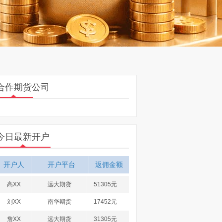
合作期货公司
今日最新开户
开户人
开户平台
返佣金额
高XX
远大期货
51305元
刘XX
南华期货
17452元
詹XX
远大期货
31305元