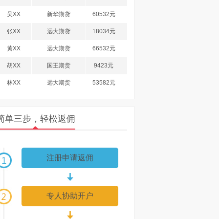
吴XX
新华期货
60532元
张XX
远大期货
18034元
黄XX
远大期货
66532元
胡XX
国王期货
9423元
林XX
远大期货
53582元
计XX
国王期货
45830元
洪XX
南华期货
89635元
简单三步，轻松返佣
徐XX
国王期货
27583元
郑XX
浙商期货
36985元
注册申请返佣
李XX
国王期货
71085元
柯XX
浙商期货
60385元
专人协助开户
杨XX
日发期货
94358元