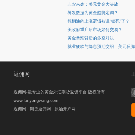
非农来袭：美元黄金大决战
补发数据为黄金趋势定调？
棕榈油的上涨逻辑被谁“锁死”了？
美政府重启后市场如何交易？
黄金暴涨背后的多空对决
就业疲软与降息预期交织，美元反弹
返佣网
返佣网-最专业的黄金外汇期货返佣平台 版权所有
www.fanyongwang.com
返佣网
期货返佣网
原油开户网